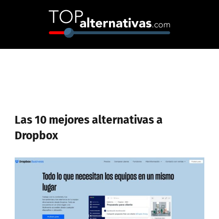
Skip
to
content
Las 10 mejores alternativas a
Dropbox
Ver
imagen
más
grande