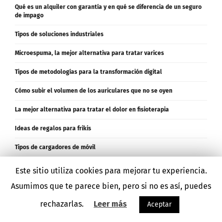
Qué es un alquiler con garantía y en qué se diferencia de un seguro
de impago
Tipos de soluciones industriales
Microespuma, la mejor alternativa para tratar varices
Tipos de metodologías para la transformación digital
Cómo subir el volumen de los auriculares que no se oyen
La mejor alternativa para tratar el dolor en fisioterapia
Ideas de regalos para frikis
Tipos de cargadores de móvil
¿En qué casos puedes necesitar un Perito judicial?
Este sitio utiliza cookies para mejorar tu experiencia.
Asumimos que te parece bien, pero si no es así, puedes
Tipos de estrategias de póker online
rechazarlas.
Leer más
Aceptar
Llaves con transponder: qué son y cómo funcionan