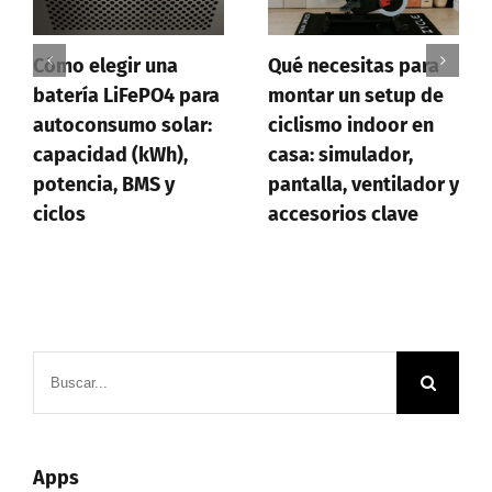
Qué necesitas para
Cómo crear
ara
montar un setup de
formularios online
r:
ciclismo indoor en
profesionales sin
casa: simulador,
saber programar
pantalla, ventilador y
accesorios clave
Buscar:
Apps