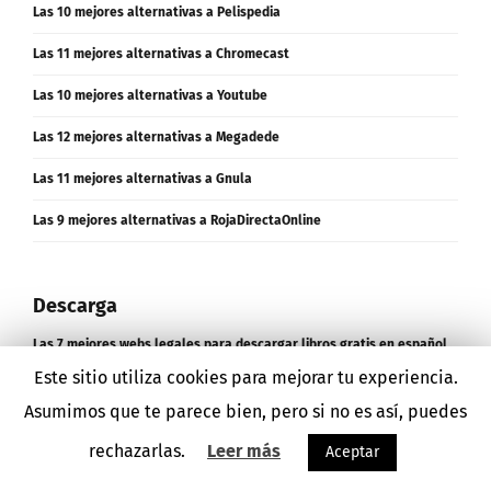
Las 10 mejores alternativas a Pelispedia
Las 11 mejores alternativas a Chromecast
Las 10 mejores alternativas a Youtube
Las 12 mejores alternativas a Megadede
Las 11 mejores alternativas a Gnula
Las 9 mejores alternativas a RojaDirectaOnline
Descarga
Las 7 mejores webs legales para descargar libros gratis en español
Este sitio utiliza cookies para mejorar tu experiencia.
Las 10 mejores alternativas a Dropbox
Asumimos que te parece bien, pero si no es así, puedes
Las 15 mejores alternativas a Espaebook
rechazarlas.
Leer más
Aceptar
Las 15 mejores alternativas a Elitetorrent