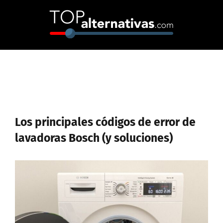
Skip
to
content
Los principales códigos de error de
lavadoras Bosch (y soluciones)
Ver
imagen
más
grande