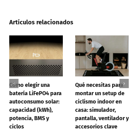
Artículos relacionados
r una
Qué necesitas para
Cómo crear
FePO4 para
montar un setup de
formularios o
mo solar:
ciclismo indoor en
profesionales
(kWh),
casa: simulador,
saber progr
BMS y
pantalla, ventilador y
accesorios clave