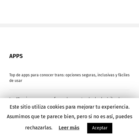
APPS
Top de apps para conocer trans: opciones seguras, inclusivas y fáciles
de usar
Las 10 mejores apps para firmar documentos desde el móvil y el
ordenador
Este sitio utiliza cookies para mejorar tu experiencia.
Asumimos que te parece bien, pero si no es así, puedes
Las 8 mejores apps para controlar gastos personales y ahorrar
rechazarlas.
Leer más
Aceptar
dinero