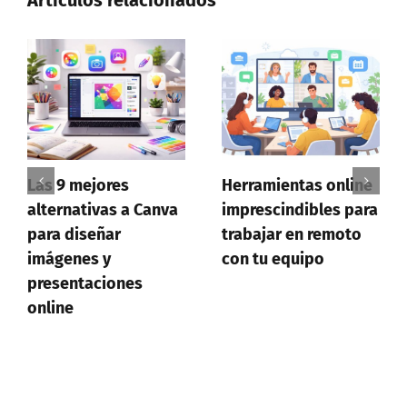
Herramientas online
Por qué es clave leer
va
imprescindibles para
comparativas
trabajar en remoto
detalladas antes de
con tu equipo
hacer una compra
importante