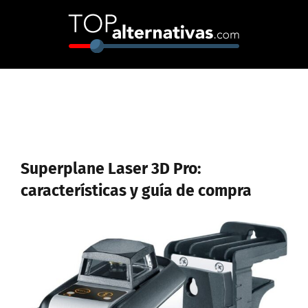
Skip
to
content
Superplane Laser 3D Pro:
características y guía de compra
Ver
imagen
más
grande