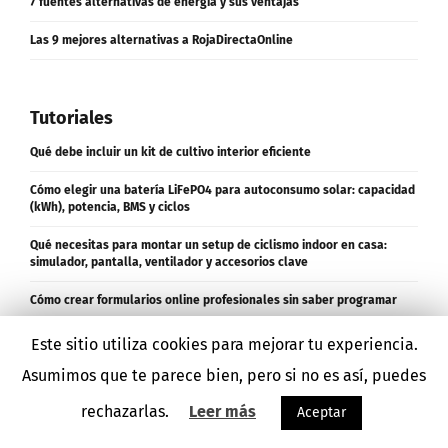
7 fuentes alternativas de energía y sus ventajas
Las 9 mejores alternativas a RojaDirectaOnline
Tutoriales
Qué debe incluir un kit de cultivo interior eficiente
Cómo elegir una batería LiFePO4 para autoconsumo solar: capacidad
(kWh), potencia, BMS y ciclos
Qué necesitas para montar un setup de ciclismo indoor en casa:
simulador, pantalla, ventilador y accesorios clave
Cómo crear formularios online profesionales sin saber programar
Este sitio utiliza cookies para mejorar tu experiencia.
¿Prefieres no cenar solo? Guía para encontrar compañía en Madrid
Asumimos que te parece bien, pero si no es así, puedes
Cómo automatizar copias de seguridad en la nube con herramientas
rechazarlas.
Leer más
Aceptar
gratuitas