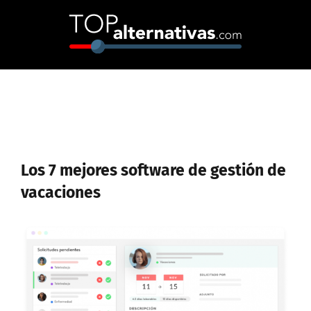
Skip
to
content
Los 7 mejores software de gestión de
vacaciones
Ver
imagen
más
grande