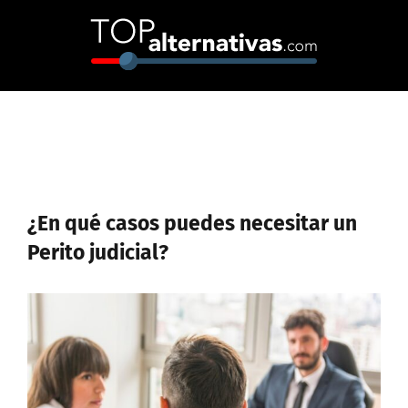
Skip
to
content
¿En qué casos puedes necesitar un
Perito judicial?
Ver
imagen
más
grande